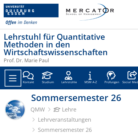
Lehrstuhl für Quantitative
Methoden in den
Wirtschaftswissenschaften
Prof. Dr. Marie Paul
Social
Kontakt
Studium
Lehrstühle
MSM A-Z
Prüfungen
Social Med
Sommersemester 26
QMW
Lehre
Lehrveranstaltungen
Sommersemester 26