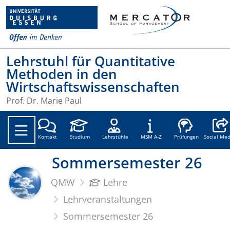
Lehrstuhl für Quantitative
Methoden in den
Wirtschaftswissenschaften
Prof. Dr. Marie Paul
Social
Kontakt
Studium
Lehrstühle
MSM A-Z
Prüfungen
Social Med
Sommersemester 26
QMW
Lehre
Lehrveranstaltungen
Sommersemester 26