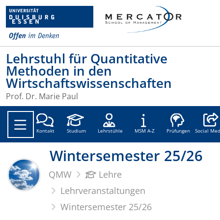
Lehrstuhl für Quantitative
Methoden in den
Wirtschaftswissenschaften
Prof. Dr. Marie Paul
Social
Kontakt
Studium
Lehrstühle
MSM A-Z
Prüfungen
Social Med
Wintersemester 25/26
QMW
Lehre
Lehrveranstaltungen
Wintersemester 25/26