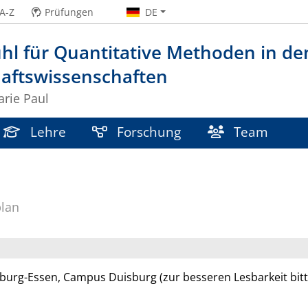
A-Z
Prüfungen
DE
hl für Quantitative Methoden in de
haftswissenschaften
arie Paul
Lehre
Forschung
Team
lan
sburg-Essen, Campus Duisburg (zur besseren Lesbarkeit bitte